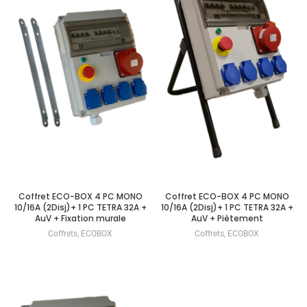
Coffret ECO-BOX 4 PC MONO
Coffret ECO-BOX 4 PC MONO
10/16A (2Disj)+ 1 PC TETRA 32A +
10/16A (2Disj)+ 1 PC TETRA 32A +
AuV + Fixation murale
AuV + Piètement
Coffrets
,
ECOBOX
Coffrets
,
ECOBOX