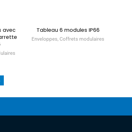
s avec
Tableau 6 modules IP66
arrette
Enveloppes
,
Coffrets modulaires
6
ulaires
4