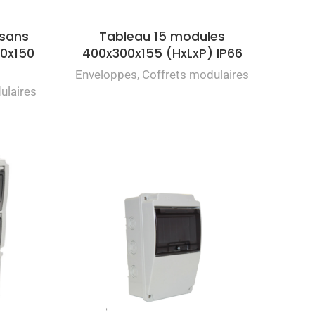
 sans
Tableau 15 modules
80x150
400x300x155 (HxLxP) IP66
Enveloppes
,
Coffrets modulaires
ulaires