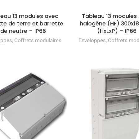
leau 13 modules avec
Tableau 13 modules
te de terre et barrette
halogène (HF) 300x1
de neutre – IP66
(HxLxP) – IP66
oppes
,
Coffrets modulaires
Enveloppes
,
Coffrets mod