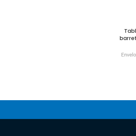
Tab
barret
Envel