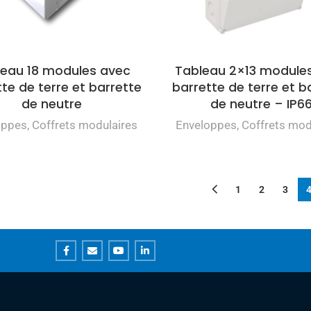
leau 18 modules avec
Tableau 2×13 module
te de terre et barrette
barrette de terre et b
de neutre
de neutre – IP6
oppes
,
Coffrets modulaires
Enveloppes
,
Coffrets mod
1
2
3