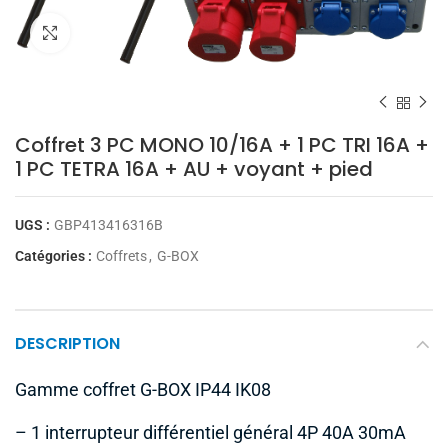
Cliquez pour agrandir
Coffret 3 PC MONO 10/16A + 1 PC TRI 16A +
1 PC TETRA 16A + AU + voyant + pied
UGS :
GBP413416316B
Catégories :
Coffrets
,
G-BOX
DESCRIPTION
Gamme coffret G-BOX IP44 IK08
– 1 interrupteur différentiel général 4P 40A 30mA