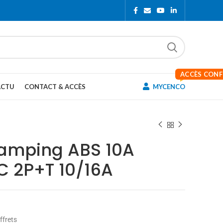
ACCÈS CON
ACTU
CONTACT & ACCÈS
MYCENCO
camping ABS 10A
 2P+T 10/16A
ffrets