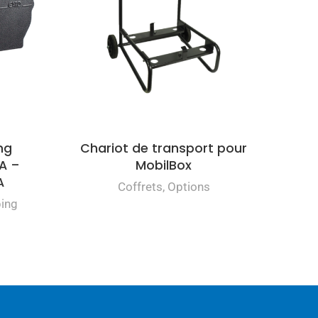
ng
Chariot de transport pour
A –
MobilBox
A
Coffrets
,
Options
ing