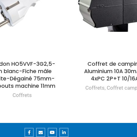
don HO5VVF-3G2,5-
Coffret de campi
 blanc-Fiche mâle
Aluminium 10A 30m
ite-Dégainé 75mm-
4xPC 2P+T 10/16
outs machine 11mm
Coffrets
,
Coffret camp
Coffrets