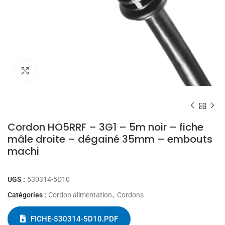
Cliquez pour agrandir
Cordon HO5RRF – 3G1 – 5m noir – fiche
mâle droite – dégainé 35mm – embouts
machi
UGS :
530314-5D10
Catégories :
Cordon alimentation
,
Cordons
FICHE-530314-5D10.PDF