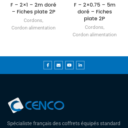
F – 2×1 – 2m doré
F – 2×0.75 – 5m
– Fiches plate 2P
doré – Fiches
plate 2P
Cordons
,
Cordons
,
Cordon alimentation
Cordon alimentation
Spécialiste français des coffrets équipés standard