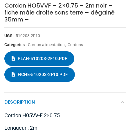
Cordon HO5VVF – 2×0.75 – 2m noir –
fiche mâle droite sans terre – dégainé
35mm –
UGS :
510203-2F10
Catégories :
Cordon alimentation
,
Cordons
PLAN-510203-2F10.PDF
FICHE-510203-2F10.PDF
DESCRIPTION
Cordon H05VV-F 2×0.75
Longueur : 2ml