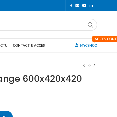
ACCÈS CON
ACTU
CONTACT & ACCÈS
MYCENCO
range 600x420x420