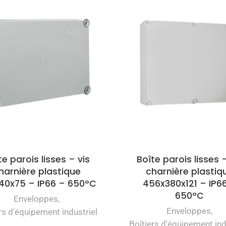
te parois lisses – vis
Boîte parois lisses –
harnière plastique
charnière plastiq
140x75 – IP66 – 650°C
456x380x121 – IP6
650°C
Enveloppes
,
Enveloppes
,
rs d'équipement industriel
Boîtiers d'équipement ind