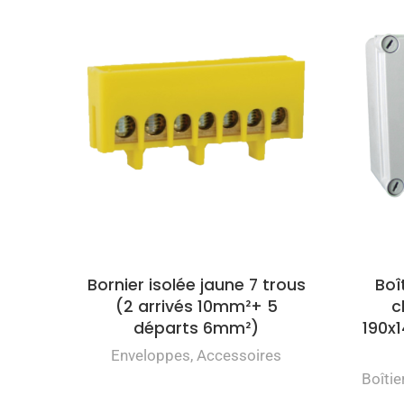
Bornier isolée jaune 7 trous
Boî
(2 arrivés 10mm²+ 5
c
départs 6mm²)
190x
Enveloppes
,
Accessoires
Boîtie