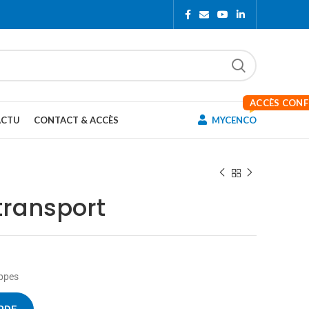
ACCÈS CON
ACTU
CONTACT & ACCÈS
MYCENCO
transport
ppes