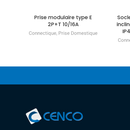
Prise modulaire type E
Socl
2P+T 10/16A
incl
IP
Connectique
,
Prise Domestique
Conn