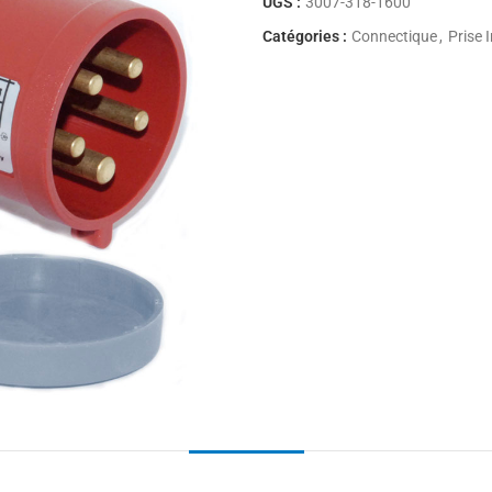
UGS :
3007-318-1600
Catégories :
Connectique
,
Prise I