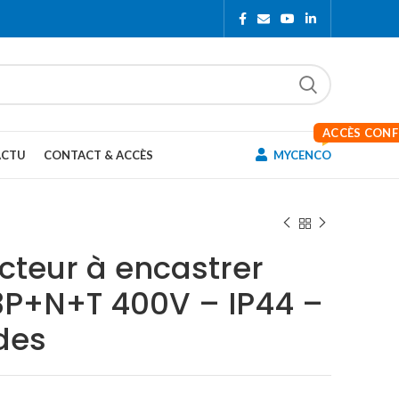
ACCÈS CON
ACTU
CONTACT & ACCÈS
MYCENCO
cteur à encastrer
 3P+N+T 400V – IP44 –
des