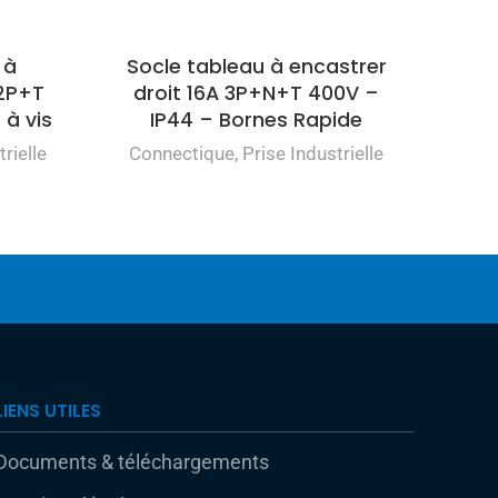
 à
Socle tableau à encastrer
 2P+T
droit 16A 3P+N+T 400V –
 à vis
IP44 – Bornes Rapide
rielle
Connectique
,
Prise Industrielle
LIENS UTILES
Documents & téléchargements