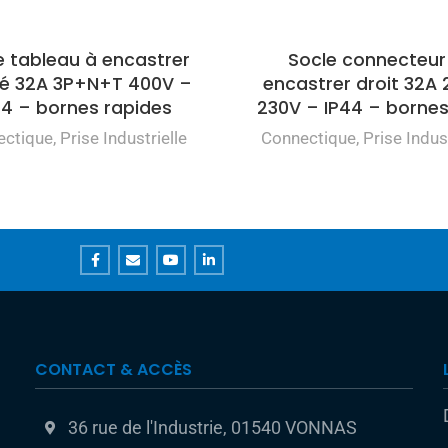
e tableau à encastrer
Socle connecteur
iné 32A 3P+N+T 400V –
encastrer droit 32A
44 – bornes rapides
230V – IP44 – bornes
ectique
,
Prise Industrielle
Connectique
,
Prise Indust
CONTACT & ACCÈS
36 rue de l'Industrie, 01540 VONNAS