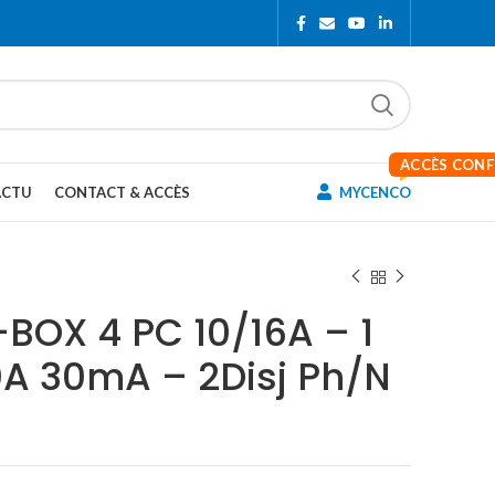
ACCÈS CON
ACTU
CONTACT & ACCÈS
MYCENCO
-BOX 4 PC 10/16A – 1
40A 30mA – 2Disj Ph/N