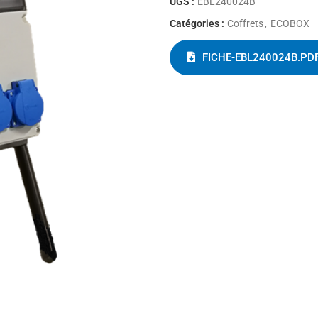
UGS :
EBL240024B
Catégories :
Coffrets
,
ECOBOX
FICHE-EBL240024B.PD