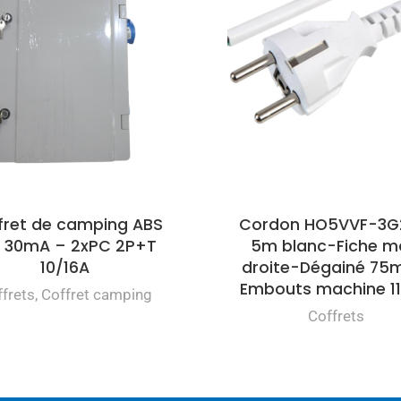
fret de camping ABS
Cordon HO5VVF-3G
A 30mA – 2xPC 2P+T
5m blanc-Fiche m
10/16A
droite-Dégainé 7
Embouts machine 
frets
,
Coffret camping
Coffrets