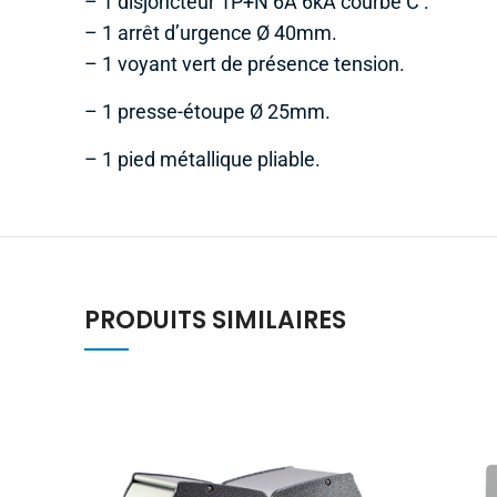
– 1 disjoncteur 1P+N 6A 6kA courbe C :
– 1 arrêt d’urgence Ø 40mm.
– 1 voyant vert de présence tension.
– 1 presse-étoupe Ø 25mm.
– 1 pied métallique pliable.
PRODUITS SIMILAIRES