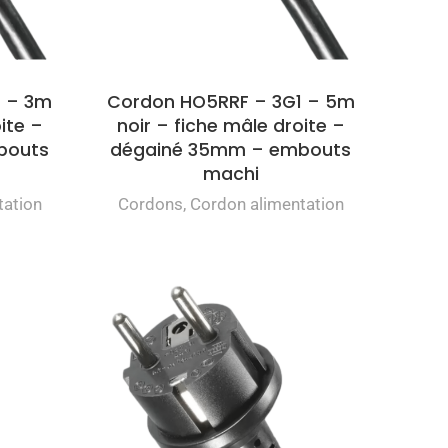
1 – 3m
Cordon HO5RRF – 3G1 – 5m
ite –
noir – fiche mâle droite –
bouts
dégainé 35mm – embouts
machi
tation
Cordons
,
Cordon alimentation