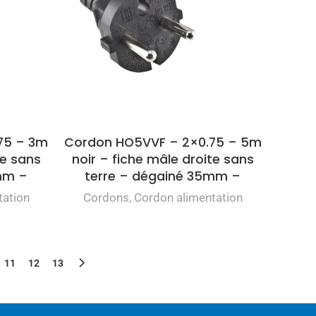
75 – 3m
Cordon HO5VVF – 2×0.75 – 5m
te sans
noir – fiche mâle droite sans
mm –
terre – dégainé 35mm –
tation
Cordons
,
Cordon alimentation
11
12
13