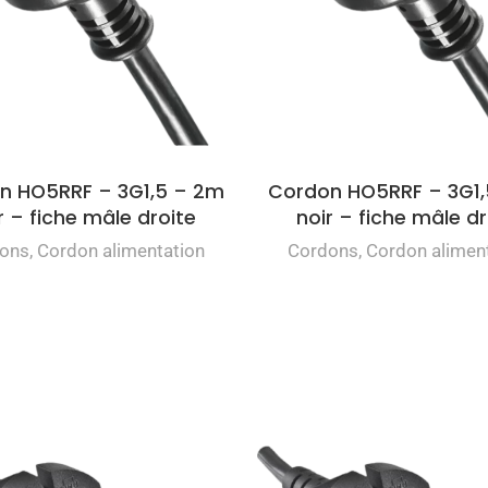
n HO5RRF – 3G1,5 – 2m
Cordon HO5RRF – 3G1,
r – fiche mâle droite
noir – fiche mâle dr
ons
,
Cordon alimentation
Cordons
,
Cordon alimen