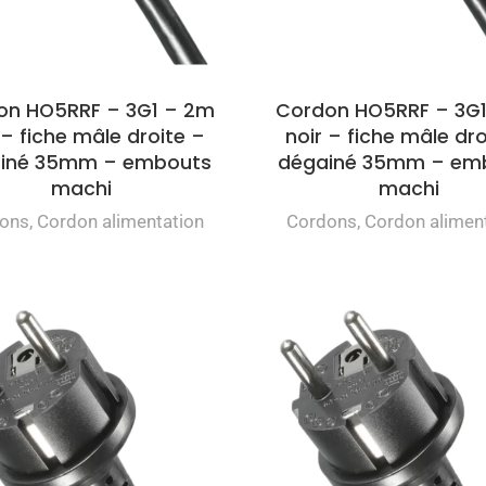
on HO5RRF – 3G1 – 2m
Cordon HO5RRF – 3G
 – fiche mâle droite –
noir – fiche mâle dro
iné 35mm – embouts
dégainé 35mm – em
machi
machi
ons
,
Cordon alimentation
Cordons
,
Cordon alimen