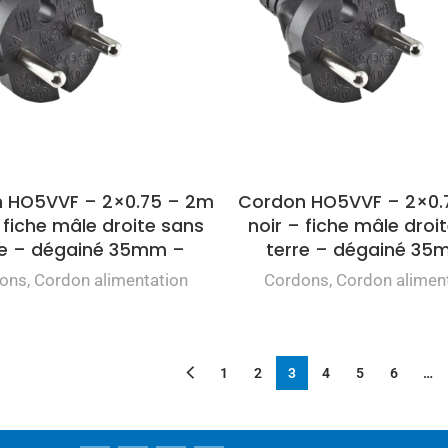
 HO5VVF – 2×0.75 – 2m
Cordon HO5VVF – 2×0.
 fiche mâle droite sans
noir – fiche mâle droi
re – dégainé 35mm –
terre – dégainé 35
ons
,
Cordon alimentation
Cordons
,
Cordon alimen
1
2
3
4
5
6
…