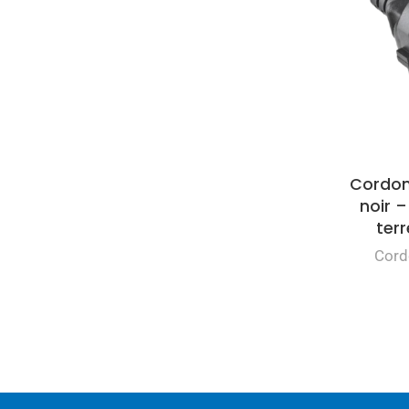
Cordon
noir –
ter
Cord