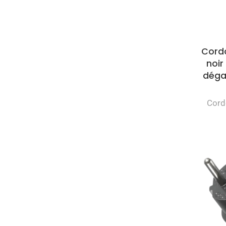
Cord
noir
déga
Cord