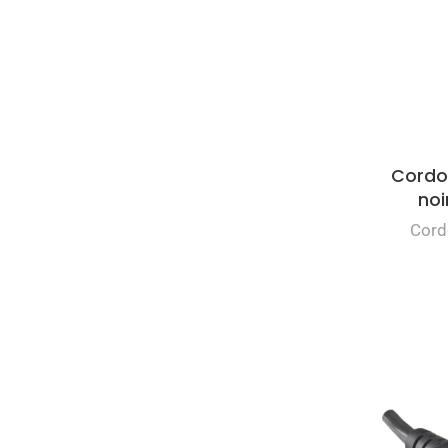
Cordo
noi
Cord