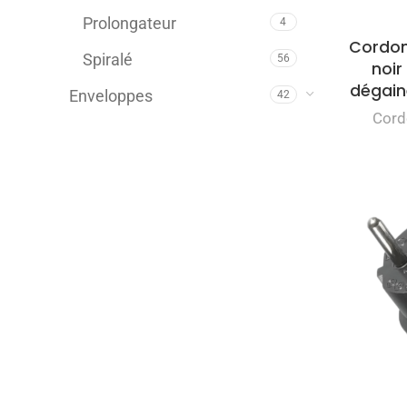
Prolongateur
4
Cordon
Spiralé
56
noir
dégai
Enveloppes
42
Cord