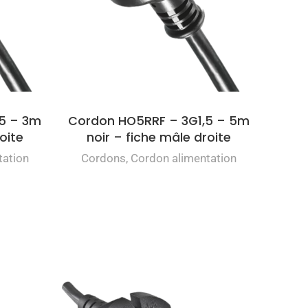
5 – 3m
Cordon HO5RRF – 3G1,5 – 5m
oite
noir – fiche mâle droite
tation
Cordons
,
Cordon alimentation