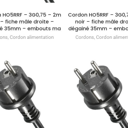
 HO5RRF – 3G0,75 – 2m
Cordon HO5RRF – 3G0,
 – fiche mâle droite –
noir – fiche mâle dro
né 35mm – embouts ma
dégainé 35mm – emb
ons
,
Cordon alimentation
Cordons
,
Cordon alimen