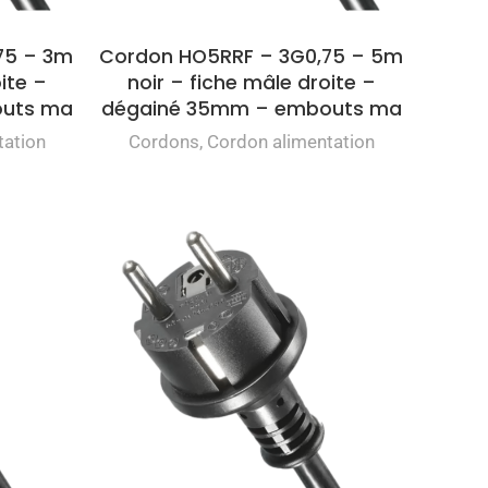
75 – 3m
Cordon HO5RRF – 3G0,75 – 5m
ite –
noir – fiche mâle droite –
outs ma
dégainé 35mm – embouts ma
tation
Cordons
,
Cordon alimentation